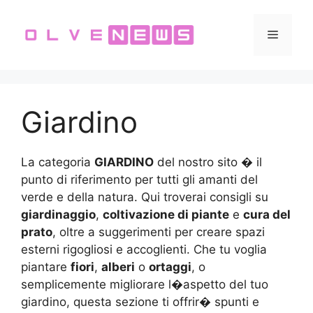
Vai
al
Menu
contenuto
Giardino
La categoria
GIARDINO
del nostro sito � il
punto di riferimento per tutti gli amanti del
verde e della natura. Qui troverai consigli su
giardinaggio
,
coltivazione di piante
e
cura del
prato
, oltre a suggerimenti per creare spazi
esterni rigogliosi e accoglienti. Che tu voglia
piantare
fiori
,
alberi
o
ortaggi
, o
semplicemente migliorare l�aspetto del tuo
giardino, questa sezione ti offrir� spunti e