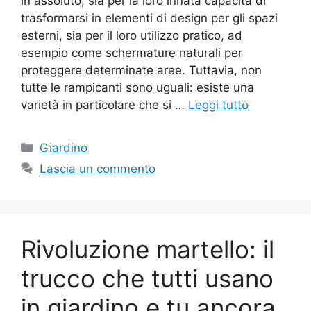
in assoluto, sia per la loro innata capacità di
trasformarsi in elementi di design per gli spazi
esterni, sia per il loro utilizzo pratico, ad
esempio come schermature naturali per
proteggere determinate aree. Tuttavia, non
tutte le rampicanti sono uguali: esiste una
varietà in particolare che si …
Leggi tutto
Categorie
Giardino
Lascia un commento
Rivoluzione martello: il
trucco che tutti usano
in giardino e tu ancora