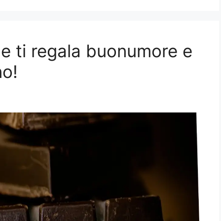
he ti regala buonumore e
no!