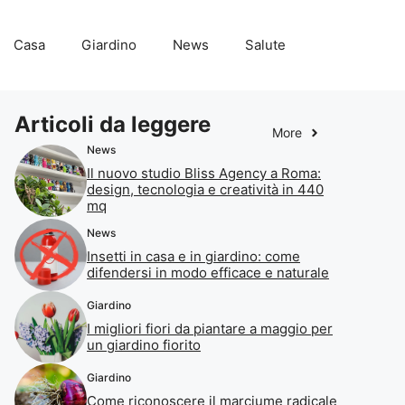
Casa
Giardino
News
Salute
Articoli da leggere
More
News
Il nuovo studio Bliss Agency a Roma:
design, tecnologia e creatività in 440
mq
News
Insetti in casa e in giardino: come
difendersi in modo efficace e naturale
Giardino
I migliori fiori da piantare a maggio per
un giardino fiorito
Giardino
Come riconoscere il marciume radicale