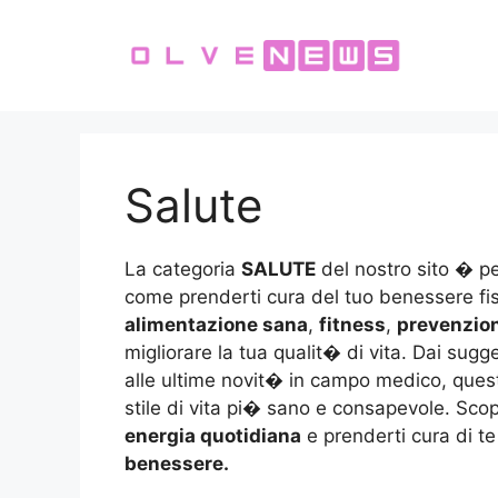
Vai
al
contenuto
Salute
La categoria
SALUTE
del nostro sito � pen
come prenderti cura del tuo benessere fisi
alimentazione sana
,
fitness
,
prevenzio
migliorare la tua qualit� di vita. Dai su
alle ultime novit� in campo medico, ques
stile di vita pi� sano e consapevole. Sco
energia quotidiana
e prenderti cura di te 
benessere.