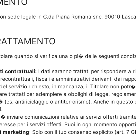
AMENTO
con sede legale in C.da Piana Romana snc, 90010 Lasca
TRATTAMENTO
Titolare quando si verifica una o pi� delle seguenti condi
i contrattuali
: I dati saranno trattati per rispondere a 
econtrattuali, fiscali e amministrativi derivanti dai rappo
l servizio richiesto; in mancanza, il Titolare non potr� f
sere trattati per adempiere a obblighi di legge, regolame
� (es. antiriciclaggio o antiterrorismo). Anche in quest
i.
otr� inviare comunicazioni relative ai servizi offerti tram
eresse per i servizi offerti. Puoi in ogni momento opport
di marketing
: Solo con il tuo consenso esplicito (art. 7 G