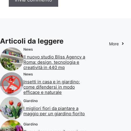
Articoli da leggere
More
News
Il nuovo studio Bliss Agency a
Roma: design, tecnologia e
creatività in 440 mq
News
Insetti in casa e in giardino:
come difendersi in modo
efficace e naturale
Giardino
I migliori fiori da piantare a
maggio per un giardino fiorito
Giardino