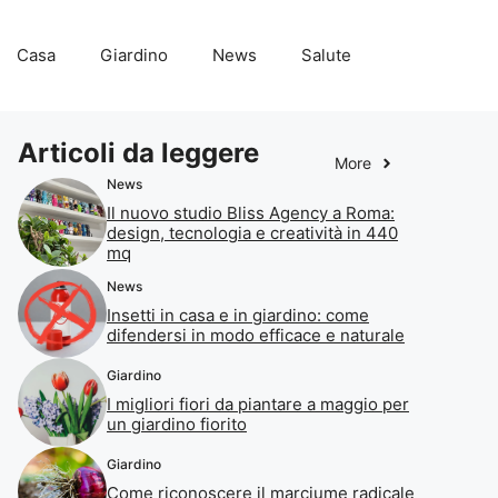
Casa
Giardino
News
Salute
Articoli da leggere
More
News
Il nuovo studio Bliss Agency a Roma:
design, tecnologia e creatività in 440
mq
News
Insetti in casa e in giardino: come
difendersi in modo efficace e naturale
Giardino
I migliori fiori da piantare a maggio per
un giardino fiorito
Giardino
Come riconoscere il marciume radicale